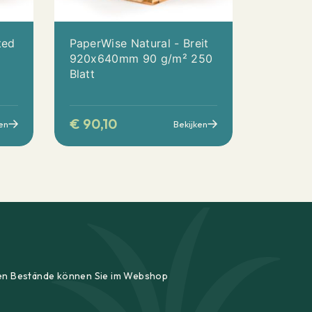
ted
PaperWise Natural - Breit
n
920x640mm 90 g/m² 250
Blatt
€
90,10
en
Bekijken
ellen Bestände können Sie im Webshop