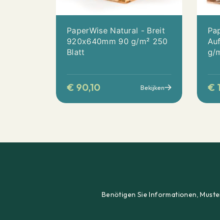
PaperWise Natural - Breit
Pap
920x640mm 90 g/m² 250
Au
Blatt
g/m
€
90,10
€
1
Bekijken
Benötigen Sie Informationen, Muster