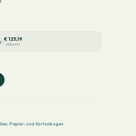
r
€
125,19
k
=
GESAMT
llen
,
Papier- und Kartonbogen