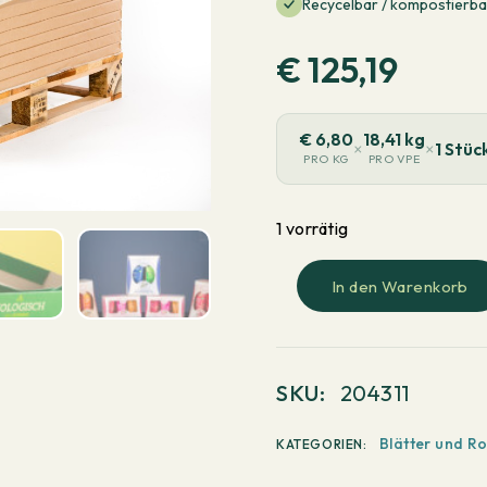
Recycelbar / kompostierba
€
125,19
€
6,80
18,41 kg
×
×
1 Stüc
PRO KG
PRO VPE
1 vorrätig
In den Warenkorb
PaperWise
Natural
-
Langer
SKU:
204311
Lauf
700x1000mm
Blätter und Ro
KATEGORIEN:
263g/m²