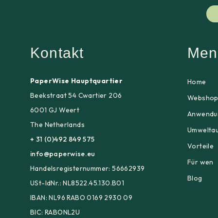
Kontakt
Men
PaperWise Hauptquartier
Home
Beekstraat 54 Cwartier 206
Websho
6001 GJ Weert
Anwendu
The Netherlands
Umwelta
+ 31 (0)492 849 575
Vorteile
info@paperwise.eu
Für wen
Handelsregisternummer: 56662939
Blog
USt-IdNr.: NL8522.45.130.B01
IBAN: NL96 RABO 0169 2930 09
BIC: RABONL2U