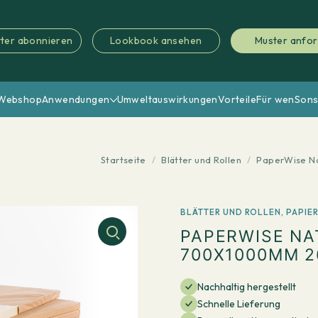
ter abonnieren
Lookbook ansehen
Muster anfo
Webshop
Anwendungen
Umweltauswirkungen
Vorteile
Für wen
Sons
Startseite
/
Blätter und Rollen
/
PaperWise Na
BLÄTTER UND ROLLEN
,
PAPIE
PAPERWISE NA
700X1000MM 2
Nachhaltig hergestellt
Schnelle Lieferung