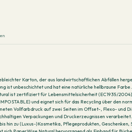
100
Blatt
Menge
ten
bleichter Karton, der aus landwirtschaftlichen Abfällen herge
g ist unbeschichtet und hat eine natürliche hellbraune Farbe.
l ist zertifiziert für Lebensmittelsicherheit (EC1935/2004),
TABLE) und eignet sich für das Recycling über den normal
neten Vollfarbdruck auf zwei Seiten im Offset-, Flexo- und D
achhaltigen Verpackungen und Druckerzeugnissen verarbeite
 bis hin zu (Luxus-)Kosmetika, Pflegeprodukten, Geschenken
sich PaperWise Natural hervorragend als Einband für Bücher,