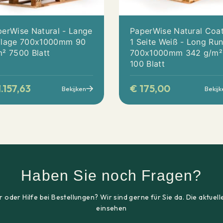
erWise Natural - Lange
PaperWise Natural Coa
flage 700x1000mm 90
1 Seite Weiß - Long Ru
² 7500 Blatt
700x1000mm 342 g/m²
100 Blatt
.157,63
€
175,00
Bekijken
Bekijk
Haben Sie noch Fragen?
 oder Hilfe bei Bestellungen? Wir sind gerne für Sie da. Die aktu
einsehen