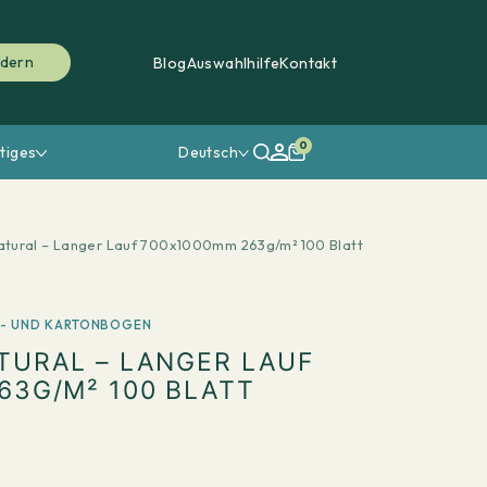
rdern
Blog
Auswahlhilfe
Kontakt
0
tiges
Deutsch
tural – Langer Lauf 700x1000mm 263g/m² 100 Blatt
R- UND KARTONBOGEN
TURAL – LANGER LAUF
63G/M² 100 BLATT