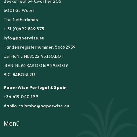
Beekstraat 54 Cwartier 206
6001 GJ Weert
The Netherlands
+ 31 (0)492 849 575
info@paperwise.eu
Handelsregisternummer: 56662939
USt-IdNr.: NL8522.45.130.B01
IBAN: NL96 RABO 0169 2930 09
BIC: RABONL2U
PaperWise Portugal & Spain
+34 619 040 199
danilo.colombo@paperwise.eu
Menü