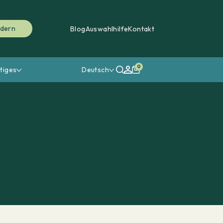
rdern
Blog
Auswahlhilfe
Kontakt
0
tiges
Deutsch