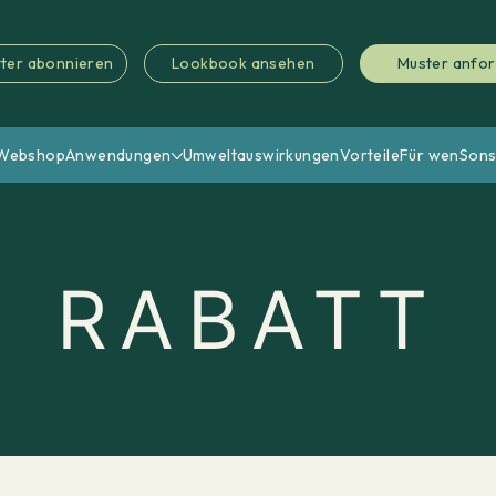
ter abonnieren
Lookbook ansehen
Muster anfo
Webshop
Anwendungen
Umweltauswirkungen
Vorteile
Für wen
Sons
RABATT