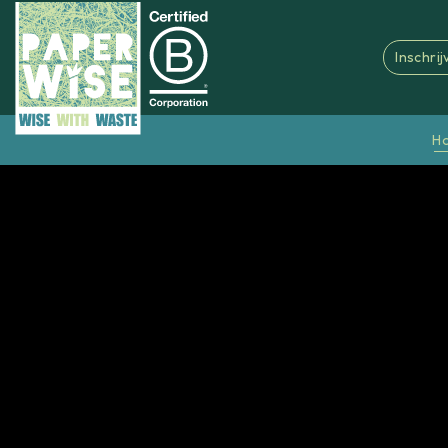
Inschri
H