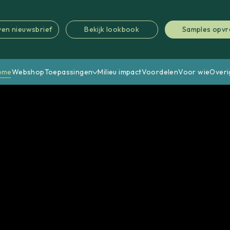
jven nieuwsbrief
Bekijk lookbook
Samples opv
ome
Webshop
Toepassingen
Milieu impact
Voordelen
Voor wie
Overi