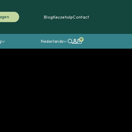
ragen
Blog
Keuzehulp
Contact
0
g
Nederlands