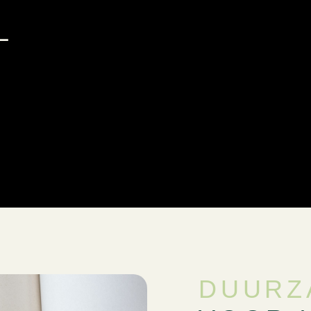
L
DUURZ