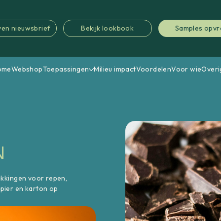
jven nieuwsbrief
Bekijk lookbook
Samples opv
ome
Webshop
Toepassingen
Milieu impact
Voordelen
Voor wie
Overi
N
akkingen voor repen,
pier en karton op