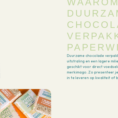
WAAROM
DUURZA
CHOCOL
VERPAK
PAPERW
Duurzame chocolade verpak
uitstraling en een lagere mil
geschikt voor direct voedse
merkimago. Zo presenteer j
in te leveren op kwaliteit of 