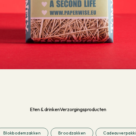
Eten & drinken
Verzorgingsproducten
Blokbodemzakken
Broodzakken
Cadeauverpakk