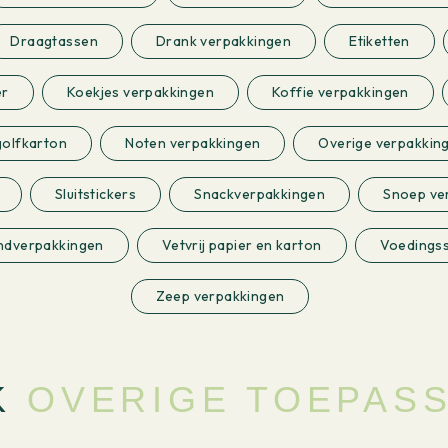
Draagtassen
Drank verpakkingen
Etiketten
er
Koekjes verpakkingen
Koffie verpakkingen
golfkarton
Noten verpakkingen
Overige verpakkin
Sluitstickers
Snackverpakkingen
Snoep ve
ndverpakkingen
Vetvrij papier en karton
Voedings
Zeep verpakkingen
K
OVERIGE TOEPAS