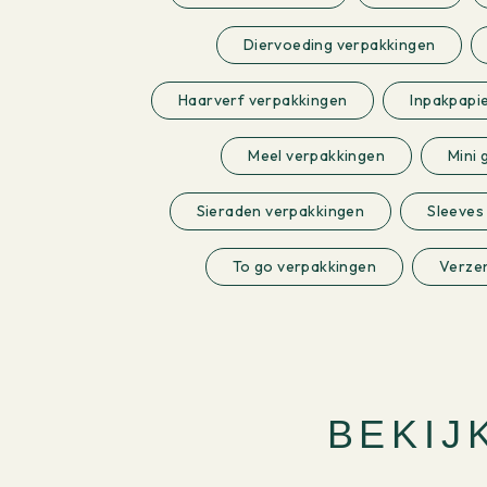
Diervoeding verpakkingen
Haarverf verpakkingen
Inpakpapi
Meel verpakkingen
Mini 
Sieraden verpakkingen
Sleeves
To go verpakkingen
Verze
BEKIJ