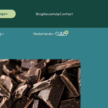
ragen
Blog
Keuzehulp
Contact
0
g
Nederlands