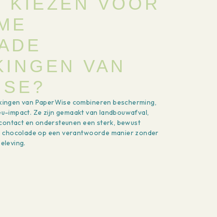
 KIEZEN VOOR
ME
ADE
KINGEN VAN
ISE?
kingen van PaperWise combineren bescherming,
ieu-impact. Ze zijn gemaakt van landbouwafval,
lcontact en ondersteunen een sterk, bewust
e chocolade op een verantwoorde manier zonder
beleving.