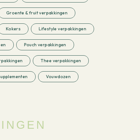
Groente & fruit verpakkingen
Kokers
Lifestyle verpakkingen
gen
Pouch verpakkingen
rpakkingen
Thee verpakkingen
supplementen
Vouwdozen
SINGEN