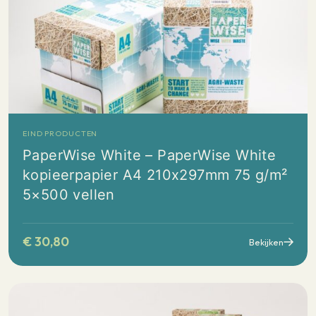
EIND PRODUCTEN
PaperWise White – PaperWise White
kopieerpapier A4 210x297mm 75 g/m²
5×500 vellen
€
30,80
Bekijken