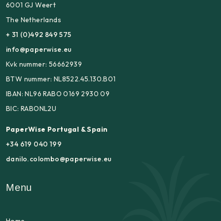
6001 GJ Weert
The Netherlands
+ 31 (0)492 849 575
info@paperwise.eu
Kvk nummer: 56662939
BTW nummer: NL8522.45.130.B01
IBAN: NL96 RABO 0169 2930 09
BIC: RABONL2U
PaperWise Portugal & Spain
+34 619 040 199
danilo.colombo@paperwise.eu
Menu