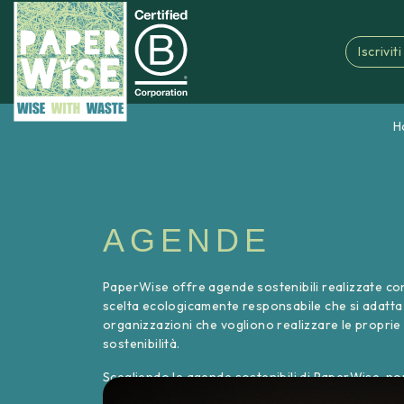
Iscrivit
H
AGENDE
PaperWise offre agende sostenibili realizzate con 
scelta ecologicamente responsabile che si adatta
organizzazioni che vogliono realizzare le proprie 
sostenibilità.
Scegliendo le agende sostenibili di PaperWise, non
consapevole per l’ambiente, ma ispiri anche gli altr