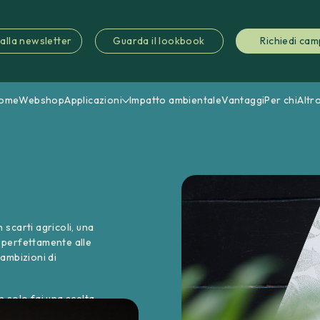
i alla newsletter
Guarda il lookbook
Richiedi cam
ome
Webshop
Applicazioni
Impatto ambientale
Vantaggi
Per chi
Altr
scarti agricoli, una
 perfettamente alle
ambizioni di
 solo fai una scelta
i a fare lo stesso.