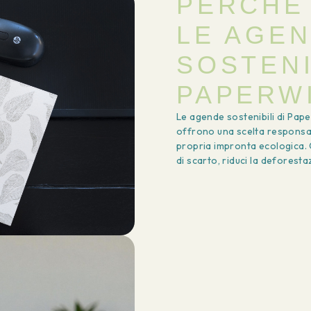
PERCHÉ
LE AGE
SOSTENI
PAPERW
Le agende sostenibili di Pape
offrono una scelta responsab
propria impronta ecologica. 
di scarto, riduci la deforest