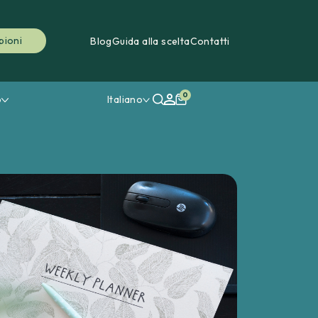
pioni
Blog
Guida alla scelta
Contatti
0
o
Italiano