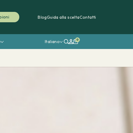
pioni
Blog
Guida alla scelta
Contatti
0
o
Italiano