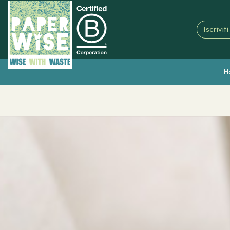
Iscrivit
H