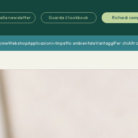
i alla newsletter
Guarda il lookbook
Richiedi cam
ome
Webshop
Applicazioni
Impatto ambientale
Vantaggi
Per chi
Altr