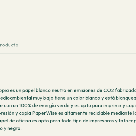
PaperWise
White
A4
210x297
mm
80
producto
g/m²
5x500
hojas
cantidad
pia es un papel blanco neutro en emisiones de CO2 fabricado 
edioambiental muy bajo tiene un color blanco y está blanquead
 con un 100% de energía verde y es apto para imprimir y copia
esión y copia PaperWise es altamente reciclable mediante la 
pel de oficina es apto para todo tipo de impresoras y fotocop
co y negro.