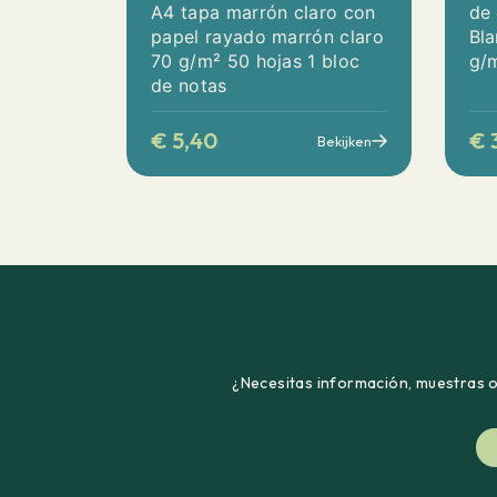
A4 tapa marrón claro con
de
papel rayado marrón claro
Bl
70 g/m² 50 hojas 1 bloc
g/
de notas
€
5,40
€
Bekijken
¿Necesitas información, muestras o 