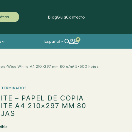
stras
Blog
Guía
Contacto
0
s
Español
aperWise White A4 210×297 mm 80 g/m² 5×500 hojas
 TERMINADOS
ITE – PAPEL DE COPIA
ITE A4 210×297 MM 80
OJAS
ible