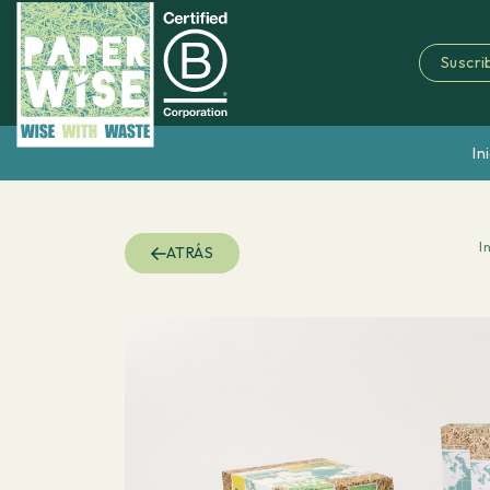
Suscrib
In
I
ATRÁS