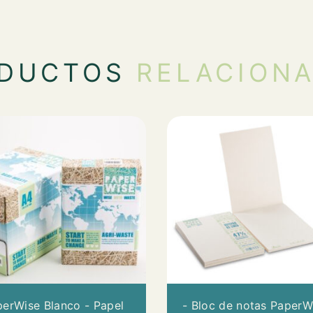
ODUCTOS
RELACION
erWise Blanco - Papel
- Bloc de notas PaperW