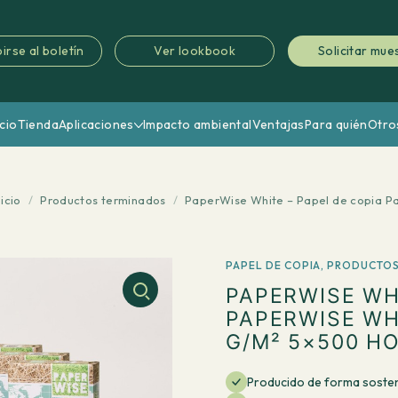
irse al boletín
Ver lookbook
Solicitar mue
icio
Tienda
Aplicaciones
Impacto ambiental
Ventajas
Para quién
Otro
nicio
/
Productos terminados
/
PaperWise White – Papel de copia P
PAPEL DE COPIA
,
PRODUCTOS
PAPERWISE WH
PAPERWISE WH
G/M² 5×500 H
Producido de forma sosten