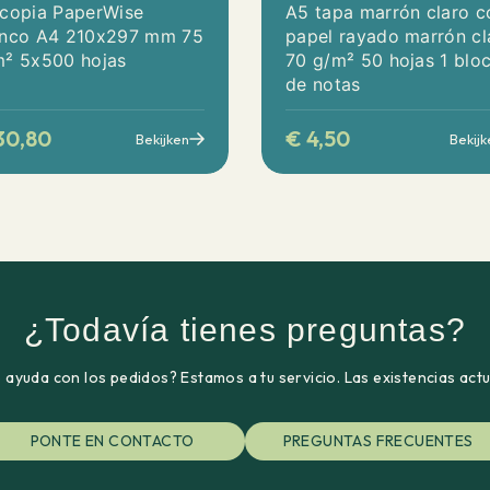
 copia PaperWise
A5 tapa marrón claro c
anco A4 210x297 mm 75
papel rayado marrón cl
m² 5x500 hojas
70 g/m² 50 hojas 1 blo
de notas
30,80
€
4,50
Bekijken
Bekijk
¿Todavía tienes preguntas?
ayuda con los pedidos? Estamos a tu servicio. Las existencias act
PONTE EN CONTACTO
PREGUNTAS FRECUENTES