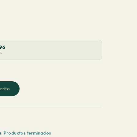
96
AL
rrito
a
,
Productos terminados