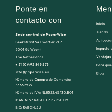
Ponte en
Men
contacto con
Inicio
Tienda
Sede central de PaperWise
Aplicaci
Beekstraat 54 Cwartier 206
Impacto 
6001 GJ Weert
Ventajas
The Netherlands
+ 31 (0)492 849 575
Para qui
info@paperwise.eu
Blog
Número de Cámara de Comercio:
56662939
Número de IVA: NL8522.45.130.B01
IBAN: NL96 RABO 0169 2930 09
BIC: RABONL2U