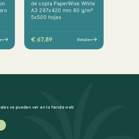
on
de copia PaperWise White
aro
A3 297x420 mm 80 g/m²
c
5x500 hojas
€
67,89
en
Bekijken
uales se pueden ver en la tienda web