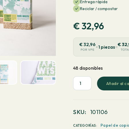
Entrega rápida
Reciclar / compostar
€
32,96
€
32,96
€
32,
×
1 piezas
=
POR VPE
TOT
48 disponibles
Añadir al ca
PaperWise
White
-
Papel
SKU:
101106
de
copia
Papel de copi
CATEGORÍAS: