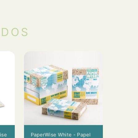
ADOS
ise
PaperWise White - Papel