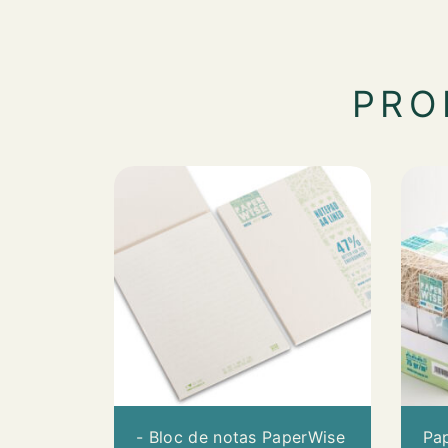
PR
- Bloc de notas PaperWise
Pap