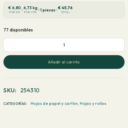
€
6,80
6,73 kg
€
45,76
×
×
=
1 piezas
POR KG
POR VPE
TOTAL
77 disponibles
PaperWise
Natural
-
Añadir al carrito
Tirada
larga
450x640mm
SKU:
254310
90
g/m²
Hojas de papel y cartón
,
Hojas y rollos
CATEGORÍAS:
250
hojas
cantidad