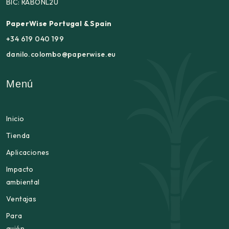
BIC: RABONL2U
PaperWise Portugal & Spain
+34 619 040 199
danilo.colombo@paperwise.eu
Menú
Inicio
Tienda
Aplicaciones
Impacto
ambiental
Ventajas
Para
quién