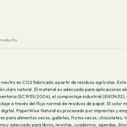
producto
eutro en CO2 fabricado a partir de residuos agrícolas. Este 
n claro natural. El material es adecuado para aplicaciones a
alimentaria (EC1935/2004), el compostaje industrial (EN1343
e a través del flujo normal de residuos de papel. El color m
a y digital. PaperWise Natural es procesado por imprentas y e
s para alimentos secos, galletas, frutos secos, chocolates, t
muy adecuado para libros, revistas, cuadernos, agendas, bloc