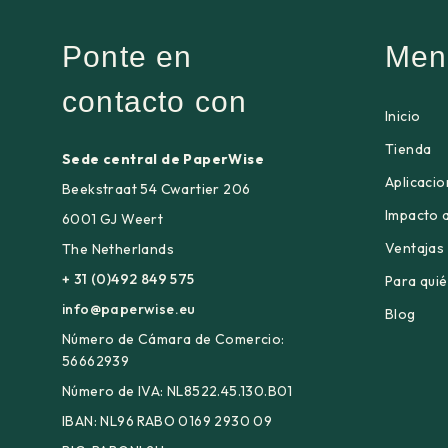
Ponte en
Men
contacto con
Inicio
Tienda
Sede central de PaperWise
Aplicaci
Beekstraat 54 Cwartier 206
Impacto 
6001 GJ Weert
Ventajas
The Netherlands
+ 31 (0)492 849 575
Para qui
info@paperwise.eu
Blog
Número de Cámara de Comercio:
56662939
Número de IVA: NL8522.45.130.B01
IBAN: NL96 RABO 0169 2930 09