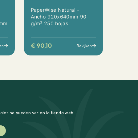
PaperWise Natural -
Ancho 920x640mm 90
0mm
g/m² 250 hojas
€
90,10
en
Bekijken
uales se pueden ver en la tienda web