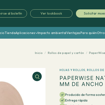
irse al boletín
Ver lookbook
Solicitar mue
icio
Tienda
Aplicaciones
Impacto ambiental
Ventajas
Para quién
Otro
Inicio
/
Rollos de papel y cartón
/
PaperWise 
HOJAS Y ROLLOS
,
ROLLOS DE
PAPERWISE NA
MM DE ANCHO 
Producido de forma sosten
Entrega rápida