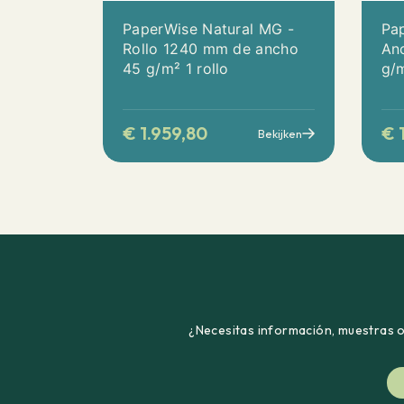
PaperWise Natural MG -
Pap
Rollo 1240 mm de ancho
An
45 g/m² 1 rollo
g/
€
1.959,80
€
1
Bekijken
¿Necesitas información, muestras o 