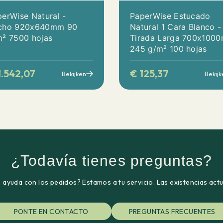
erWise Natural -
PaperWise Estucado
cho 920x640mm 90
Natural 1 Cara Blanco -
m² 7500 hojas
Tirada Larga 700x100
245 g/m² 100 hojas
.542,07
€
125,37
Bekijken
Bekijk
¿Todavía tienes preguntas?
ayuda con los pedidos? Estamos a tu servicio. Las existencias act
PONTE EN CONTACTO
PREGUNTAS FRECUENTES