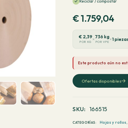
Reciclar / compostar
€
1.759,04
€
2,39
736 kg
×
×
1 pieza
POR KG
POR VPE
Este producto aún no est
Ofertas disponibles
SKU:
166515
Hojas y rollos
CATEGORÍAS: