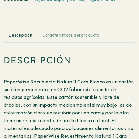
Larga
700x1000mm
342
g/m²
100
Descripción
Características del producto
hojas
cantidad
DESCRIPCIÓN
PaperWise Recubierto Natural 1 Cara Blanco es un cartón
sin blanquear neutro en CO2 fabricado a partir de
residuos agrícolas. Este cartón sostenible y libre de
árboles, con un impacto medioambiental muy bajo, es de
color marrón claro sin recubrir por una cara y por la otra
tiene un recubrimiento de arcilla blanca natural. El
material es adecuado para aplicaciones alimentarias y no
alimentarias. PaperWise Revestimiento Natural 1 Cara