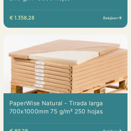
€
1.358,28
Bekijken
PaperWise Natural - Tirada larga
700x1000mm 75 g/m² 250 hojas
€
89,28
Bekijken