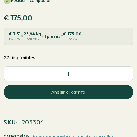
Reciclar / compostar
€
175,00
€
7,31
23,94 kg
€
175,00
×
×
=
1 piezas
POR KG
POR VPE
TOTAL
27 disponibles
PaperWise
Estucado
Natural
Añadir al carrito
1
Cara
Blanco
SKU:
205304
-
Tirada
Hojas de papel y cartón
,
Hojas y rollos
CATEGORÍAS: