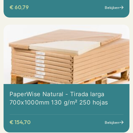
€
60,79
Bekijken
PaperWise Natural - Tirada larga
700x1000mm 130 g/m² 250 hojas
€
154,70
Bekijken