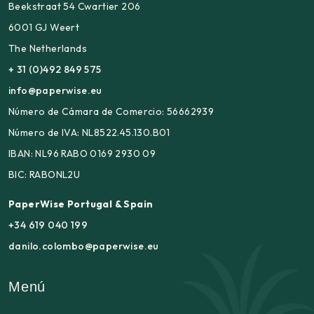
Beekstraat 54 Cwartier 206
6001 GJ Weert
The Netherlands
+ 31 (0)492 849 575
info@paperwise.eu
Número de Cámara de Comercio: 56662939
Número de IVA: NL8522.45.130.B01
IBAN: NL96 RABO 0169 2930 09
BIC: RABONL2U
PaperWise Portugal & Spain
+34 619 040 199
danilo.colombo@paperwise.eu
Menú