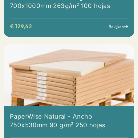
700x1000mm 263g/m² 100 hojas
€
129,42
Bekijken
PaperWise Natural - Ancho
750x530mm 90 g/m² 250 hojas