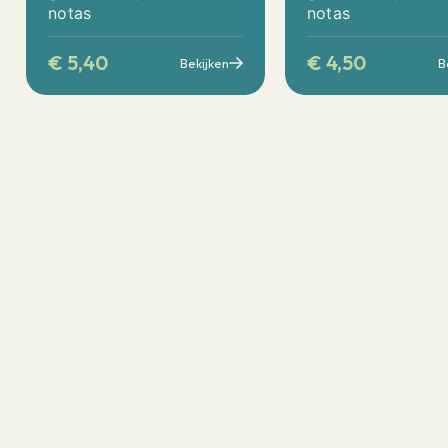
notas
notas
€
5,40
€
4,50
Bekijken
B