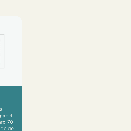
pa
 papel
aro 70
loc de