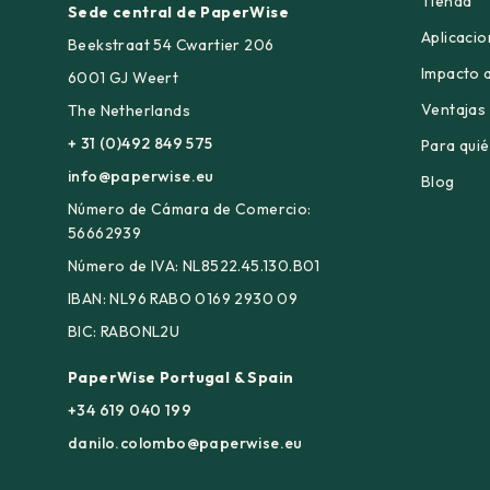
Tienda
Sede central de PaperWise
Aplicaci
Beekstraat 54 Cwartier 206
Impacto 
6001 GJ Weert
Ventajas
The Netherlands
+ 31 (0)492 849 575
Para qui
info@paperwise.eu
Blog
Número de Cámara de Comercio:
56662939
Número de IVA: NL8522.45.130.B01
IBAN: NL96 RABO 0169 2930 09
BIC: RABONL2U
PaperWise Portugal & Spain
+34 619 040 199
danilo.colombo@paperwise.eu