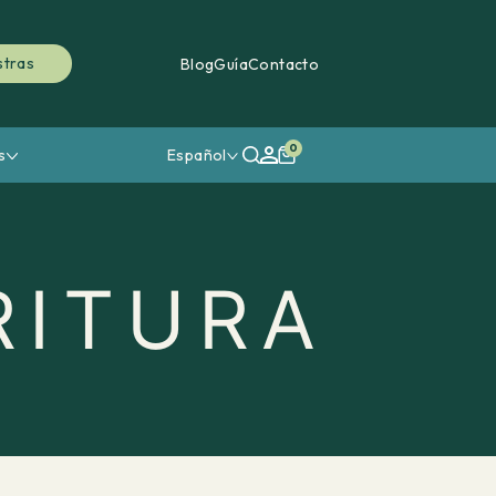
stras
Blog
Guía
Contacto
0
s
Español
RITURA