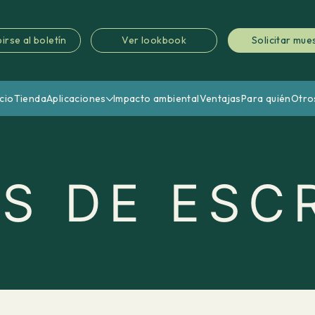
irse al boletín
Ver lookbook
Solicitar mue
icio
Tienda
Aplicaciones
Impacto ambiental
Ventajas
Para quién
Otro
S DE ESC