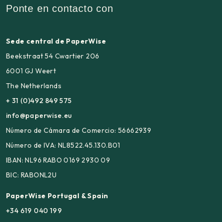
Ponte en contacto con
Sede central de PaperWise
Beekstraat 54 Cwartier 206
6001 GJ Weert
The Netherlands
+ 31 (0)492 849 575
info@paperwise.eu
Número de Cámara de Comercio: 56662939
Número de IVA: NL8522.45.130.B01
IBAN: NL96 RABO 0169 2930 09
BIC: RABONL2U
PaperWise Portugal & Spain
+34 619 040 199