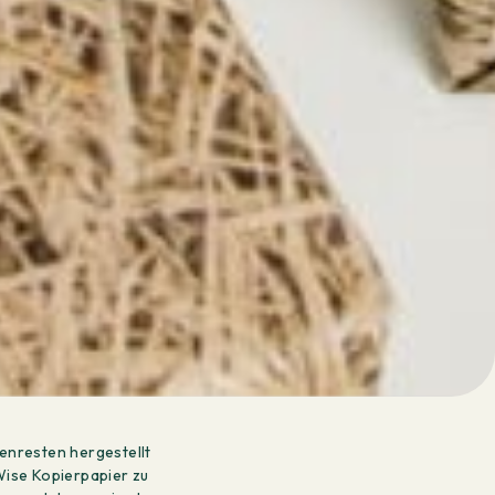
enresten hergestellt
rWise Kopierpapier zu