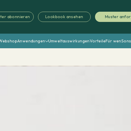
ter abonnieren
Lookbook ansehen
Muster anfo
Webshop
Anwendungen
Umweltauswirkungen
Vorteile
Für wen
Sons