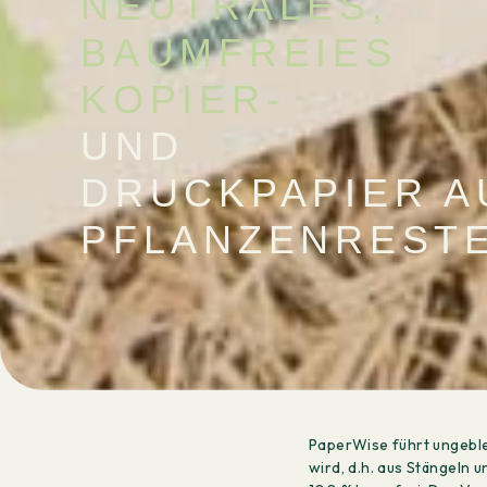
NEUTRALES,
BAUMFREIES
KOPIER-
UND
DRUCKPAPIER A
PFLANZENREST
PaperWise führt ungeble
wird, d.h. aus Stängeln 