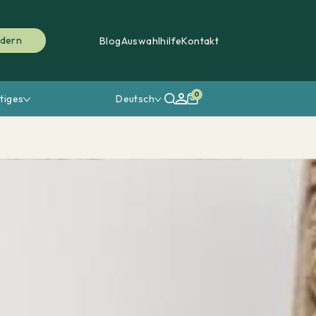
rdern
Blog
Auswahlhilfe
Kontakt
0
tiges
Deutsch