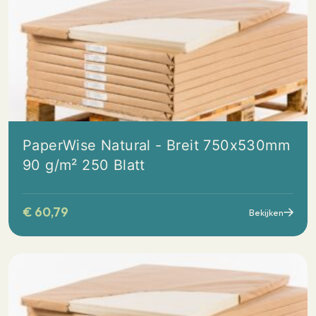
PaperWise Natural - Breit 750x530mm
90 g/m² 250 Blatt
€
60,79
Bekijken