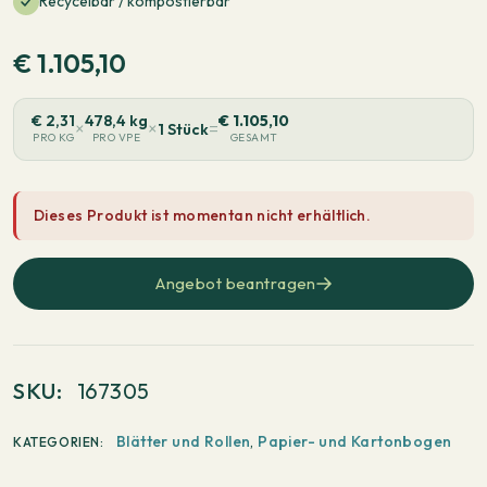
Recycelbar / kompostierbar
€
1.105,10
€
2,31
478,4 kg
€
1.105,10
×
×
=
1 Stück
PRO KG
PRO VPE
GESAMT
Dieses Produkt ist momentan nicht erhältlich.
Angebot beantragen
SKU:
167305
Blätter und Rollen
,
Papier- und Kartonbogen
KATEGORIEN: