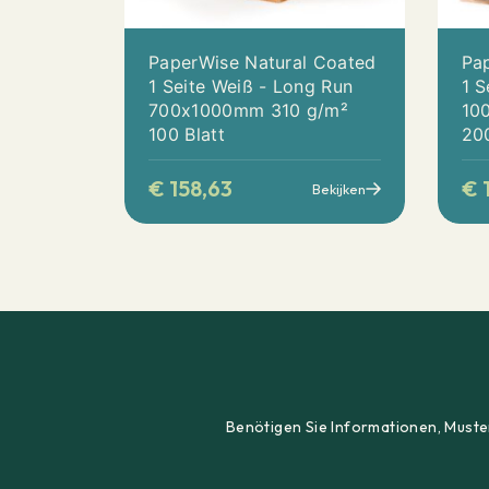
PaperWise Natural Coated
Pa
1 Seite Weiß - Long Run
1 S
700x1000mm 310 g/m²
10
100 Blatt
200
€
158,63
€
1
Bekijken
Benötigen Sie Informationen, Muster