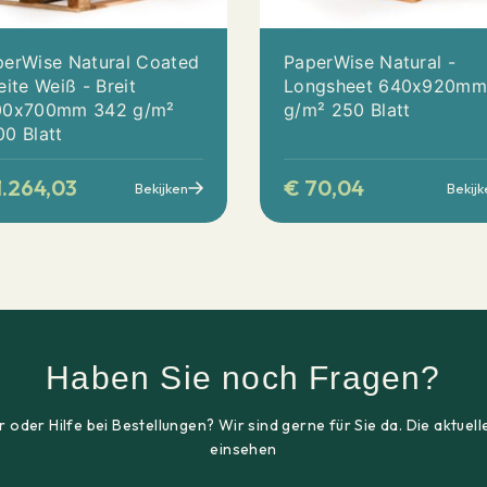
perWise Natural Coated
PaperWise Natural -
eite Weiß - Breit
Longsheet 640x920mm
00x700mm 342 g/m²
g/m² 250 Blatt
0 Blatt
.264,03
€
70,04
Bekijken
Bekijk
Haben Sie noch Fragen?
 oder Hilfe bei Bestellungen? Wir sind gerne für Sie da. Die aktu
einsehen