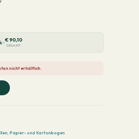
r
€
90,10
k
=
GESAMT
an nicht erhältlich.
llen
,
Papier- und Kartonbogen