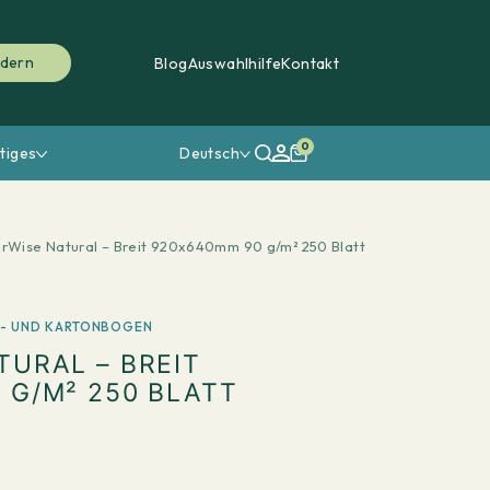
rdern
Blog
Auswahlhilfe
Kontakt
0
tiges
Deutsch
rWise Natural – Breit 920x640mm 90 g/m² 250 Blatt
R- UND KARTONBOGEN
TURAL – BREIT
 G/M² 250 BLATT