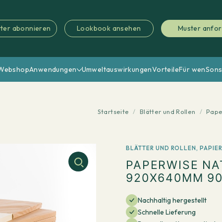
ter abonnieren
Lookbook ansehen
Muster anfo
Webshop
Anwendungen
Umweltauswirkungen
Vorteile
Für wen
Sons
Startseite
/
Blätter und Rollen
/
Pape
BLÄTTER UND ROLLEN
,
PAPIE
PAPERWISE NA
920X640MM 90
Nachhaltig hergestellt
Schnelle Lieferung