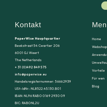
Kontakt
Men
PaperWise Hauptquartier
Home
Beekstraat 54 Cwartier 206
Websho
6001 GJ Weert
Anwendu
The Netherlands
Umwelta
+ 31 (0)492 849 575
Vorteile
info@paperwise.eu
Für wen
Handelsregisternummer: 56662939
Blog
USt-IdNr.: NL8522.45.130.B01
IBAN: NL96 RABO 0169 2930 09
BIC: RABONL2U