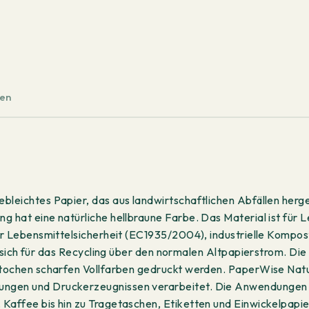
ten
bleichtes Papier, das aus landwirtschaftlichen Abfällen herge
ng hat eine natürliche hellbraune Farbe. Das Material ist f
 für Lebensmittelsicherheit (EC1935/2004), industrielle Kom
ür das Recycling über den normalen Altpapierstrom. Die nat
estochen scharfen Vollfarben gedruckt werden. PaperWise Natu
ungen und Druckerzeugnissen verarbeitet. Die Anwendungen 
 Kaffee bis hin zu Tragetaschen, Etiketten und Einwickelpapi