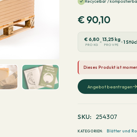
Recycelbar / kompostierba
€
90,10
€
6,80
13,25 kg
×
×
1 Stüc
PRO KG
PRO VPE
Dieses Produkt ist moment
Angebot beantragen
SKU:
254307
Blätter und Ro
KATEGORIEN: