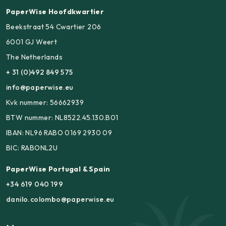
PaperWise Hoofdkwartier
Beekstraat 54 Cwartier 206
6001 GJ Weert
The Netherlands
+ 31 (0)492 849 575
info@paperwise.eu
Kvk nummer: 56662939
BTW nummer: NL8522.45.130.B01
IBAN: NL96 RABO 0169 2930 09
BIC: RABONL2U
PaperWise Portugal & Spain
+34 619 040 199
danilo.colombo@paperwise.eu