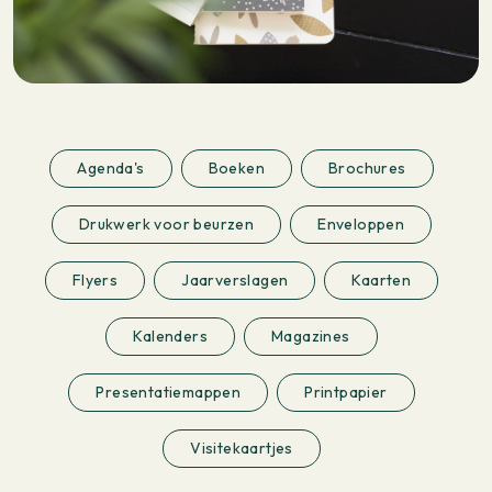
Agenda's
Boeken
Brochures
Drukwerk voor beurzen
Enveloppen
Flyers
Jaarverslagen
Kaarten
Kalenders
Magazines
Presentatiemappen
Printpapier
Visitekaartjes