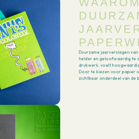
WAAROM
DUURZA
JAARVE
PAPERW
Duurzame jaarverslagen van 
helder en geloofwaardig te d
drukwerk, voelt hoogwaardig 
Door te kiezen voor papier 
zichtbaar onderdeel van de 