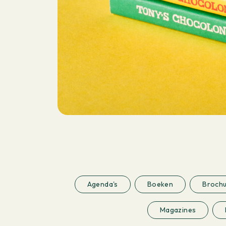
Agenda's
Boeken
Broch
Magazines