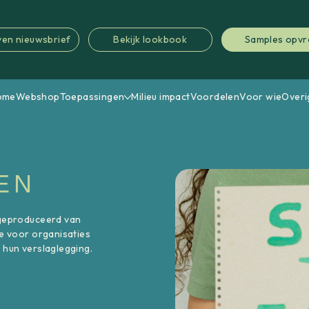
jven nieuwsbrief
Bekijk lookbook
Samples opv
ome
Webshop
Toepassingen
Milieu impact
Voordelen
Voor wie
Overi
EN
geproduceerd van
e voor organisaties
 hun verslaglegging.