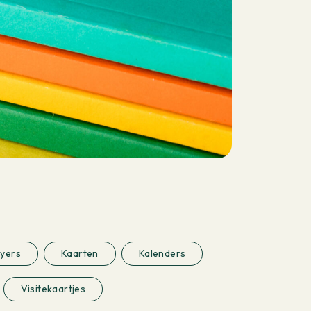
lyers
Kaarten
Kalenders
Visitekaartjes