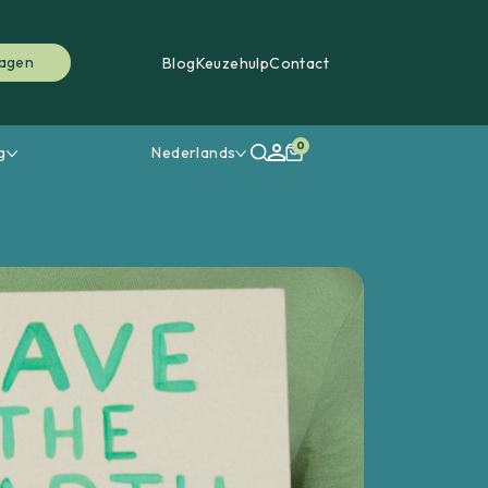
ragen
Blog
Keuzehulp
Contact
0
g
Nederlands