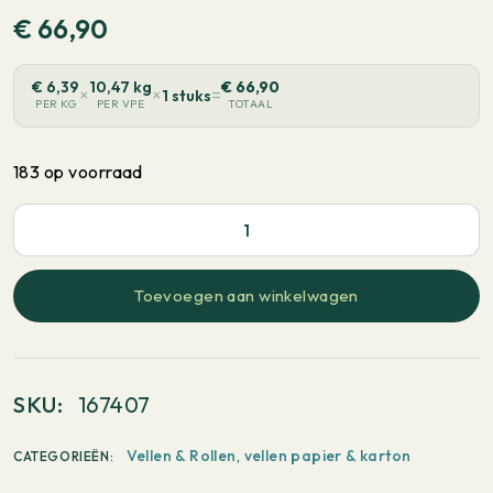
€
66,90
€
6,39
10,47 kg
€
66,90
×
×
=
1 stuks
PER KG
PER VPE
TOTAAL
183 op voorraad
PaperWise
Natural
-
Toevoegen aan winkelwagen
Langlopend
460x650mm
350
SKU:
167407
g/m²
100
Vellen & Rollen
,
vellen papier & karton
CATEGORIEËN:
vellen
-