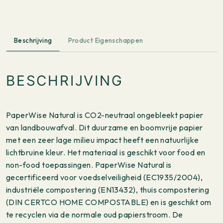
3-
laags
karton
Beschrijving
Product Eigenschappen
aantal
BESCHRIJVING
PaperWise Natural is CO2-neutraal ongebleekt papier
van landbouwafval. Dit duurzame en boomvrije papier
met een zeer lage milieu impact heeft een natuurlijke
lichtbruine kleur. Het materiaal is geschikt voor food en
non-food toepassingen. PaperWise Natural is
gecertificeerd voor voedselveiligheid (EC1935/2004),
industriële compostering (EN13432), thuis compostering
(DIN CERTCO HOME COMPOSTABLE) en is geschikt om
te recyclen via de normale oud papierstroom. De