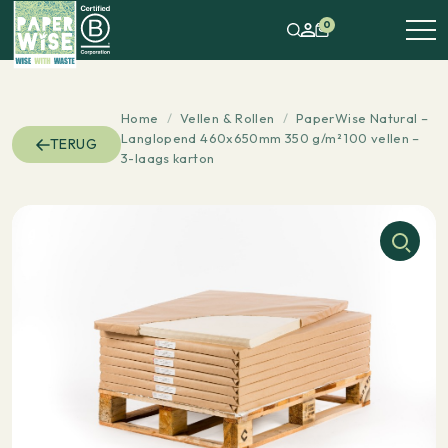
0
Home
/
Vellen & Rollen
/
PaperWise Natural –
Langlopend 460x650mm 350 g/m² 100 vellen –
TERUG
3-laags karton