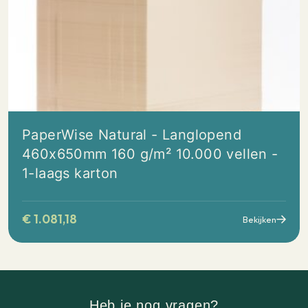
PaperWise Natural - Langlopend
460x650mm 160 g/m² 10.000 vellen -
1-laags karton
€
1.081,18
Bekijken
Heb je nog vragen?