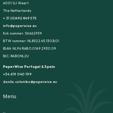
6001 GJ Weert
The Netherlands
+ 31 (0)492 849 575
info@paperwise.eu
Kvk nummer: 56662939
BTW nummer: NL8522.45.130.B01
IBAN: NL96 RABO 0169 2930 09
BIC: RABONL2U
PaperWise Portugal & Spain
+34 619 040 199
danilo.colombo@paperwise.eu
Menu