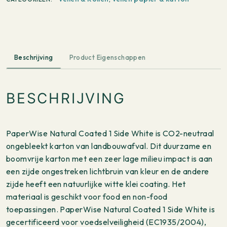
1000x700mm
342
g/m²
100
vellen
Beschrijving
Product Eigenschappen
aantal
BESCHRIJVING
PaperWise Natural Coated 1 Side White is CO2-neutraal
ongebleekt karton van landbouwafval. Dit duurzame en
boomvrije karton met een zeer lage milieu impact is aan
een zijde ongestreken lichtbruin van kleur en de andere
zijde heeft een natuurlijke witte klei coating. Het
materiaal is geschikt voor food en non-food
toepassingen. PaperWise Natural Coated 1 Side White is
gecertificeerd voor voedselveiligheid (EC1935/2004),