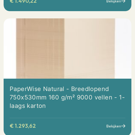
€
1.490,22
Bekijken
PaperWise Natural - Breedlopend
750x530mm 160 g/m² 9000 vellen - 1-
laags karton
€
1.293,62
Bekijken