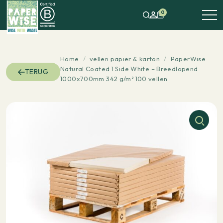
0
Home
/
vellen papier & karton
/
PaperWise
Natural Coated 1 Side White – Breedlopend
TERUG
1000x700mm 342 g/m² 100 vellen