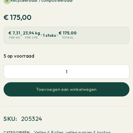
Recycleerbaar / composteerbaar
€
175,00
€
7,31
23,94 kg
€
175,00
×
×
=
1 stuks
PER KG
PER VPE
TOTAAL
5 op voorraad
PaperWise
Natural
Coated
Toevoegen aan winkelwagen
1
Side
White
SKU:
205324
-
Breedlopend
Vellen & Rollen
,
vellen papier & karton
CATEGORIEËN: