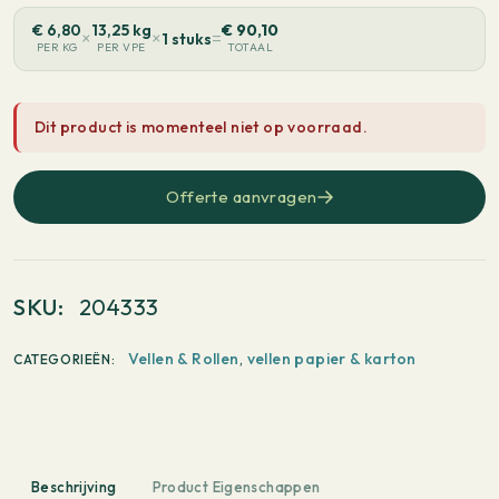
€
6,80
13,25 kg
€
90,10
×
×
=
1 stuks
PER KG
PER VPE
TOTAAL
Dit product is momenteel niet op voorraad.
Offerte aanvragen
SKU:
204333
Vellen & Rollen
,
vellen papier & karton
CATEGORIEËN:
Beschrijving
Product Eigenschappen