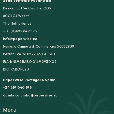
Sede centrale PaperWise
Beekstraat 54 Cwartier 206
6001 GJ Weert
The Netherlands
+ 31 (0)492 849 575
info@paperwise.eu
Numero Camera di Commercio: 56662939
Partita IVA: NL8522.45.130.B01
IBAN: NL96 RABO 0169 2930 09
BIC: RABONL2U
PaperWise Portugal & Spain
+34 619 040 199
danilo.colombo@paperwise.eu
Menu