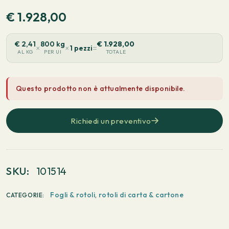
€
1.928,00
€
2,41
800 kg
€
1.928,00
×
×
=
1 pezzi
AL KG
PER UI
TOTALE
Questo prodotto non è attualmente disponibile.
Richiedi un preventivo
SKU:
101514
Fogli & rotoli
,
rotoli di carta & cartone
CATEGORIE: