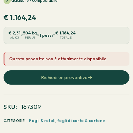
Riciclabile / compostabile
€
1.164,24
€
2,31
504 kg
€
1.164,24
×
×
=
1 pezzi
AL KG
PER UI
TOTALE
Questo prodotto non è attualmente disponibile.
Richiedi un preventivo
SKU:
167309
Fogli & rotoli
,
fogli di carta & cartone
CATEGORIE: