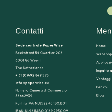
Contatti
Men
Sede centrale PaperWise
Home
Beekstraat 54 Cwartier 206
Websho
6001 GJ Weert
Applicazi
The Netherlands
Impatto 
+ 31 (0)492 849 575
Vantaggi
info@paperwise.eu
Per chi
Numero Camera di Commercio:
Blog
56662939
Partita IVA: NL8522.45.130.B01
IBAN: NL96 RABO 0169 2930 09