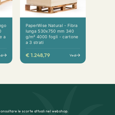
ngo
PaperWise Natural - Fibra
0
lunga 530x750 mm 340
e a
g/m² 4000 fogli - cartone
a 3 strati
€
1.248,79
di
Vedi
consultare le scorte attuali nel webshop.