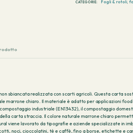
Fogli & rotoli
,
f
CATEGORIE:
prodotto
 sbiancata realizzata con scarti agricoli. Questa carta sosten
le marrone chiaro. Il materiale è adatto per applicazioni foo
, il compostaggio industriale (EN13432), il compostaggio 
o della carta straccia. Il colore naturale marrone chiaro permet
tural viene lavorato da tipografie e aziende specializzate in imb
tti, noci, cioccolatini, tè e caffè, fino a borse, etichette e c