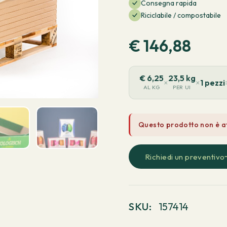
Consegna rapida
Riciclabile / compostabile
€
146,88
€
6,25
23,5 kg
×
×
1 pezzi
AL KG
PER UI
Questo prodotto non è at
Richiedi un preventivo
SKU:
157414