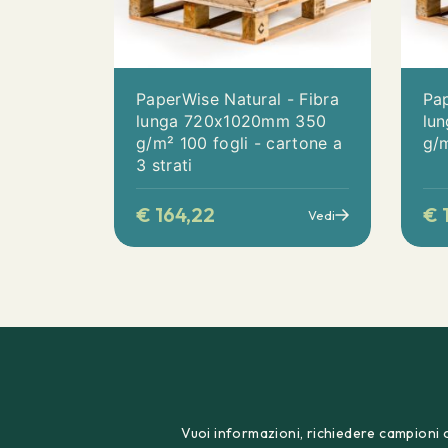
PaperWise Natural - Fibra
Pap
lunga 720x1020mm 350
lu
g/m² 100 fogli - cartone a
g/m
3 strati
€
164,22
€
1
Vedi
Vuoi informazioni, richiedere campioni o