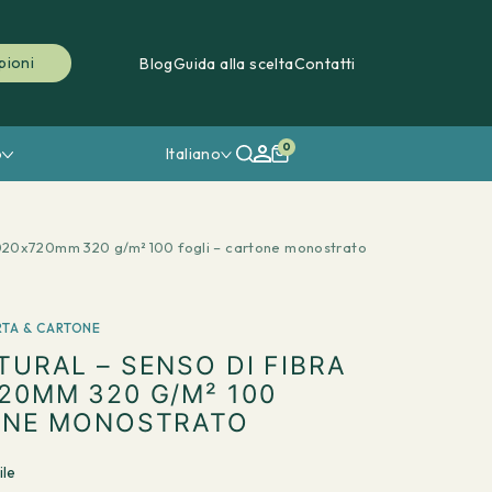
pioni
Blog
Guida alla scelta
Contatti
0
o
Italiano
1020x720mm 320 g/m² 100 fogli – cartone monostrato
RTA & CARTONE
TURAL – SENSO DI FIBRA
20MM 320 G/M² 100
TONE MONOSTRATO
ile