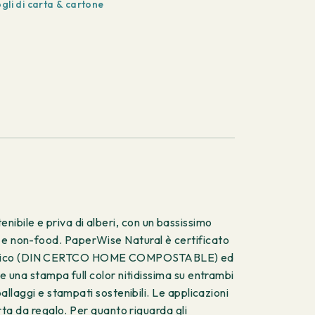
ogli di carta & cartone
ibile e priva di alberi, con un bassissimo
d e non-food. PaperWise Natural è certificato
domestico (DIN CERTCO HOME COMPOSTABLE) ed
te una stampa full color nitidissima su entrambi
allaggi e stampati sostenibili. Le applicazioni
arta da regalo. Per quanto riguarda gli