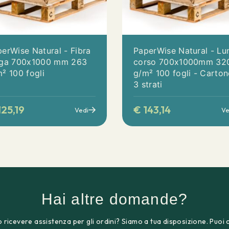
erWise Natural - Fibra
PaperWise Natural - Lu
nga 700x1000 mm 263
corso 700x1000mm 32
² 100 fogli
g/m² 100 fogli - Carton
3 strati
25,19
€
143,14
Vedi
Ve
Hai altre domande?
 ricevere assistenza per gli ordini? Siamo a tua disposizione. Puoi 