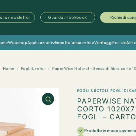
i alla newsletter
Guarda il lookbook
Richiedi cam
ome
Webshop
Applicazioni
Impatto ambientale
Vantaggi
Per chi
Altr
Home
/
Fogli & rotoli
/
PaperWise Natural – Senso di fibra corto 
FOGLI & ROTOLI
,
FOGLI DI CA
PAPERWISE NA
CORTO 1020X7
FOGLI – CAR
Prodotto in modo sostenib