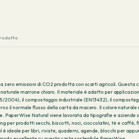
g/m²
7500
fogli
quantità
prodotto
zero emissioni di CO2 prodotta con scarti agricoli. Questa car
naturale marrone chiaro. Il materiale è adatto per applicazio
1935/2004), il compostaggio industriale (EN13432), il comp
o il normale flusso della carta da macero. Il colore natural
gitale. PaperWise Natural viene lavorata da tipografie e aziende
ng per prodotti secchi, biscotti, noci, cioccolatini, tè e caffè,
 ideale per libri, riviste, quaderni, agende, blocchi per appun
n modo eccellente su questa carta sostenibile PaperWise.