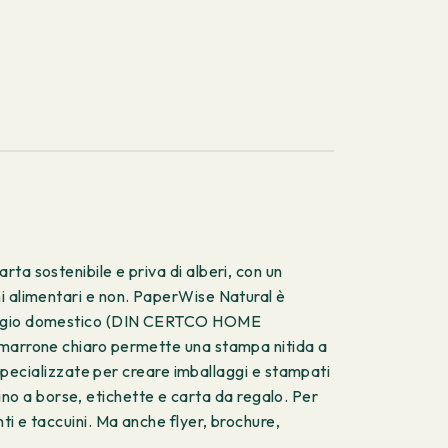
ta sostenibile e priva di alberi, con un
ni alimentari e non. PaperWise Natural è
ostaggio domestico (DIN CERTCO HOME
e marrone chiaro permette una stampa nitida a
 specializzate per creare imballaggi e stampati
 fino a borse, etichette e carta da regalo. Per
ti e taccuini. Ma anche flyer, brochure,