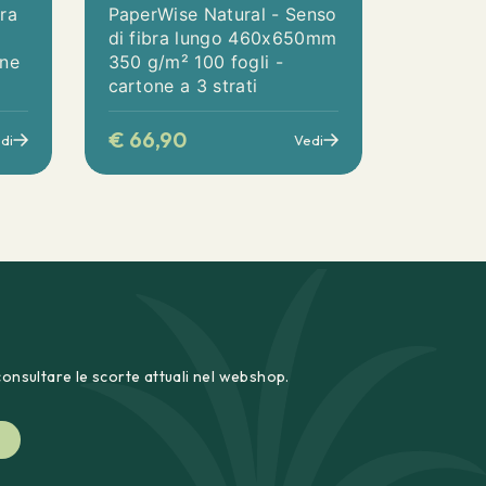
ra
PaperWise Natural - Senso
di fibra lungo 460x650mm
one
350 g/m² 100 fogli -
cartone a 3 strati
€
66,90
di
Vedi
consultare le scorte attuali nel webshop.