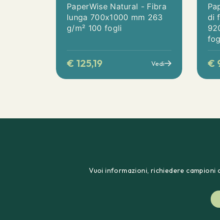
PaperWise Natural - Fibra
Pa
lunga 700x1000 mm 263
di 
g/m² 100 fogli
92
fog
€
125,19
€
Vedi
Vuoi informazioni, richiedere campioni o