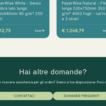
perWise White - Senso
PaperWise Natural - Fib
fibra lato lungo
lunga 530x750mm 350
0x640mm 90 g/m² 250
g/m² 4000 fogli - cart
li
a 3 strati
92,75
€
1.248,79
Vedi
Ve
Hai altre domande?
 ricevere assistenza per gli ordini? Siamo a tua disposizione. Puoi 
CONTATTACI
DOMANDE FREQUENTI