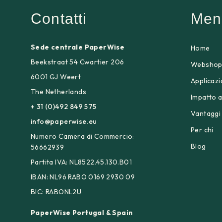
Contatti
Men
Sede centrale PaperWise
Home
Beekstraat 54 Cwartier 206
Websho
6001 GJ Weert
Applicazi
The Netherlands
Impatto 
+ 31 (0)492 849 575
Vantaggi
info@paperwise.eu
Per chi
Numero Camera di Commercio:
Blog
56662939
Partita IVA: NL8522.45.130.B01
IBAN: NL96 RABO 0169 2930 09
BIC: RABONL2U
PaperWise Portugal & Spain