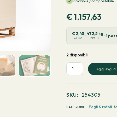
Riciclabile / compostabile
€
1.157,63
€
2,45
472,5 kg
×
×
1 pezz
AL KG
PER UI
2 disponibili
Aggiungi al
PaperWise
Natural
-
Fibra
SKU:
254305
lunga
700x1000mm
Fogli & rotoli
,
f
CATEGORIE:
90