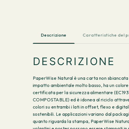
Descrizione
Caratteristiche del 
DESCRIZIONE
PaperWise Natural è una carta non sbiancata a 
impatto ambientale molto basso, ha un colore 
certificata per la sicurezza alimentare (EC
COMPOSTABLE) ed è idonea al riciclo attravers
colori su entrambi i lati in offset, flexo e di
sostenibili. Le applicazioni variano dal packagi
quanto riguarda la stampa, PaperWise Natural è
volantini e poster possono essere stampati i