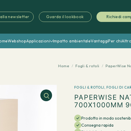
i alla newsletter
Guarda il lookbook
Richiedi cam
ome
Webshop
Applicazioni
Impatto ambientale
Vantaggi
Per chi
Altr
Home
/
Fogli & rotoli
/
PaperWise Na
FOGLI & ROTOLI
,
FOGLI DI CA
PAPERWISE NA
700X1000MM 90
Prodotto in modo sostenib
Consegna rapida