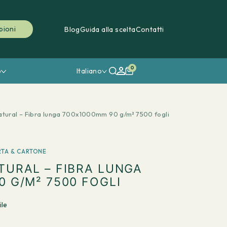
pioni
Blog
Guida alla scelta
Contatti
0
o
Italiano
tural – Fibra lunga 700x1000mm 90 g/m² 7500 fogli
RTA & CARTONE
TURAL – FIBRA LUNGA
 G/M² 7500 FOGLI
ile