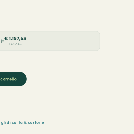
€
1.157,63
i
=
TOTALE
 carrello
ogli di carta & cartone