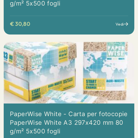
g/m² 5x500 fogli
€
30,80
Vedi
PaperWise White - Carta per fotocopie
PaperWise White A3 297x420 mm 80
g/m² 5x500 fogli