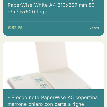
PaperWise White A4 210x297 mm 80
g/m² 5x500 fogli
€
32,96
Vedi
- Blocco note PaperWise A5 copertina
marrone chiaro con carta a righe