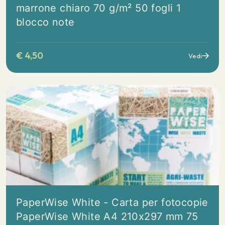
marrone chiaro 70 g/m² 50 fogli 1
blocco note
€
4,50
Vedi
PaperWise White - Carta per fotocopie
PaperWise White A4 210x297 mm 75