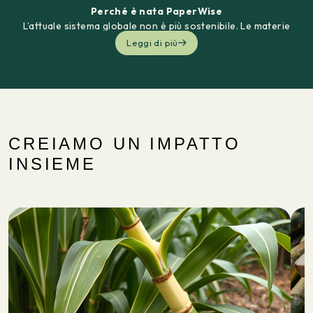
Perché è nata PaperWise
L’attuale sistema globale non è più sostenibile. Le materie
prime si esauriscono, la biodiversità diminuisce,
Leggi di più
l’inquinamento ambientale aumenta, il clima cambia. Dobbiamo
tutti prenderci cura della nostra terra per lasciarla pronta per
il futuro alle generazioni che verranno dopo di noi. Perché
dovremmo attingere a materie prime primarie quando sono
disponibili materie prime secondarie che hanno anche un
minore impatto sull’ambiente?
CREIAMO UN IMPATTO
In PaperWise crediamo in un mondo sostenibile in cui la
INSIEME
circolarità sia scontata e gli scarti agricoli contribuiscano a
costruire un futuro duraturo. Produrre carta da resti vegetali
con il minor impatto ambientale possibile. Non ci fermeremo
finché i bambini a scuola non impareranno che la carta si fa
con gli scarti agricoli. Wise With Waste!
Come creiamo un impatto
PaperWise ricicla gli scarti agricoli, una materia prima
secondaria disponibile ogni anno. Con questi produciamo
carta sostenibile con un minore impatto ambientale.