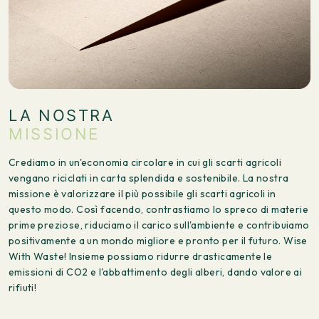
Nel mondo si produce un’enorme quantità di carta e cartone. Il
mercato europeo della carta e del cartone ha
una dimensione di oltre 100 miliardi di euro e rappresenta il
20% del mercato mondiale. Attualmente, circa il 50% di carta e
cartone è prodotto da alberi provenienti da foreste di
piantagione e circa il 50% da carta
riciclata. Immagina: migliaia di campi da calcio di foreste
naturali che scompaiono, anno dopo anno. Questo va a
LA NOSTRA
scapito della
MISSIONE
biodiversità, dello stoccaggio di CO2 e dell’aria pulita. E
pensare che gli alberi sono una materia prima primaria, con
Crediamo in un'economia circolare in cui gli scarti agricoli
tempi di crescita da 10 a 80 anni. Gli scarti agricoli, invece,
vengano riciclati in carta splendida e sostenibile. La nostra
sono una materia prima secondaria e si rendono disponibili
missione è valorizzare il più possibile gli scarti agricoli in
ogni anno. Inoltre, la carta da scarti agricoli ha un impatto
questo modo. Così facendo, contrastiamo lo spreco di materie
ambientale inferiore rispetto alla carta da alberi e alla carta
prime preziose, riduciamo il carico sull'ambiente e contribuiamo
riciclata. Insieme possiamo creare un impatto e contrastare
positivamente a un mondo migliore e pronto per il futuro. Wise
lo spreco di materie prime preziose!
With Waste! Insieme possiamo ridurre drasticamente le
emissioni di CO2 e l'abbattimento degli alberi, dando valore ai
rifiuti!