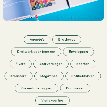
Agenda's
Brochures
Drukwerk voor beurzen
Enveloppen
Flyers
Jaarverslagen
Kaarten
Kalenders
Magazines
Notitieblokken
Presentatiemappen
Printpapier
Visitekaartjes