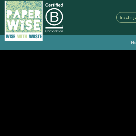
Inschri
H