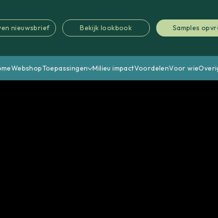
jven nieuwsbrief
Bekijk lookbook
Samples opv
ome
Webshop
Toepassingen
Milieu impact
Voordelen
Voor wie
Overi