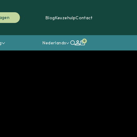
ragen
Blog
Keuzehulp
Contact
0
g
Nederlands