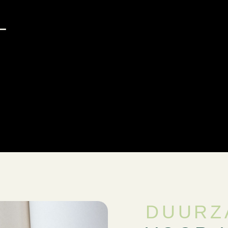
L
DUURZ