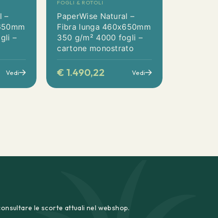
FOGLI & ROTOLI
l –
PaperWise Natural –
x650mm
Fibra lunga 460x650mm
gli –
350 g/m² 4000 fogli –
cartone monostrato
€
1.490,22
Vedi
Vedi
consultare le scorte attuali nel webshop.