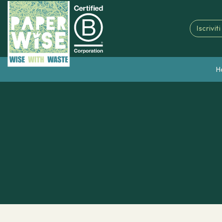
Iscrivit
H