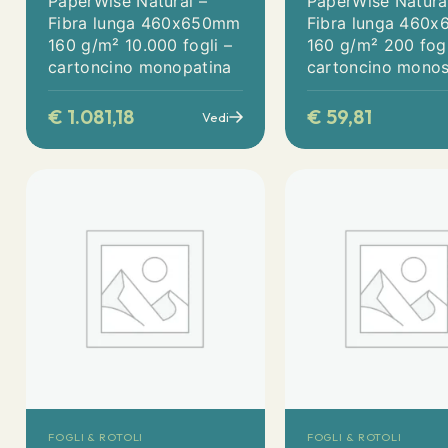
PaperWise Natural –
PaperWise Natura
Fibra lunga 460x650mm
Fibra lunga 460
160 g/m² 10.000 fogli –
160 g/m² 200 fogl
cartoncino monopatina
cartoncino monos
€
1.081,18
€
59,81
Vedi
FOGLI & ROTOLI
FOGLI & ROTOLI