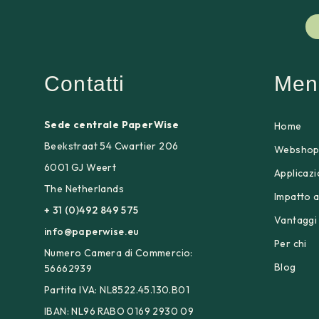
Contatti
Men
Sede centrale PaperWise
Home
Beekstraat 54 Cwartier 206
Websho
6001 GJ Weert
Applicazi
The Netherlands
Impatto 
+ 31 (0)492 849 575
Vantaggi
info@paperwise.eu
Per chi
Numero Camera di Commercio:
Blog
56662939
Partita IVA: NL8522.45.130.B01
IBAN: NL96 RABO 0169 2930 09