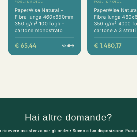
FOGLI & ROTOLI
FOGLI & ROTOLI
PaperWise Natural –
PaperWise Natura
Fibra lunga 460x650mm
Fibra lunga 460
350 g/m² 100 fogli –
350 g/m² 4000 fo
cartone monostrato
cartone a 3 strati
€
65,44
€
1.480,17
Vedi
Hai altre domande?
 ricevere assistenza per gli ordini? Siamo a tua disposizione. Puoi 