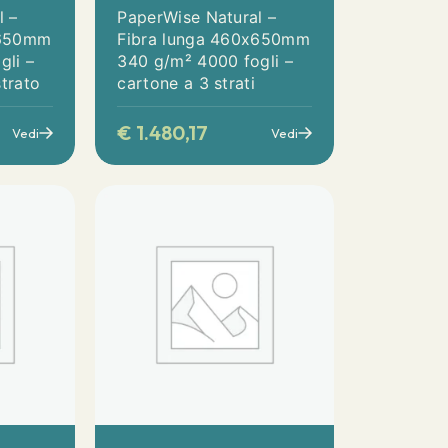
l –
PaperWise Natural –
x650mm
Fibra lunga 460x650mm
gli –
340 g/m² 4000 fogli –
trato
cartone a 3 strati
€
1.480,17
Vedi
Vedi