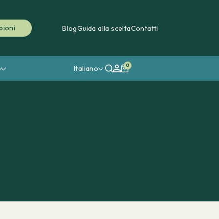
pioni
Blog
Guida alla scelta
Contatti
0
o
Italiano