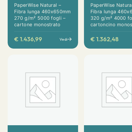
PaperWise Natural –
PaperWise Natura
Fibra lunga 460x650mm
Fibra lunga 460
270 g/m² 5000 fogli –
320 g/m² 4000 fo
cartone monostrato
cartoncino monos
€
1.436,99
€
1.362,48
Vedi