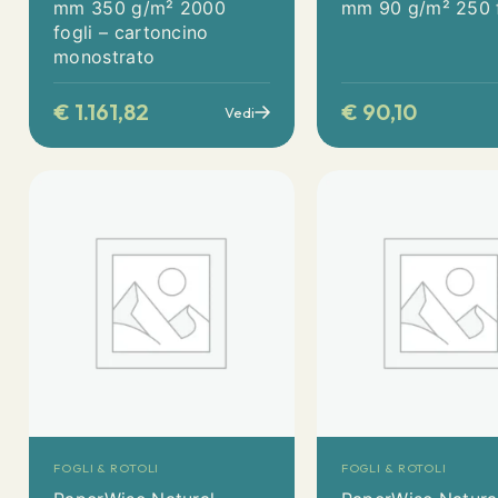
mm 350 g/m² 2000
mm 90 g/m² 250 f
fogli – cartoncino
monostrato
€
1.161,82
€
90,10
Vedi
FOGLI & ROTOLI
FOGLI & ROTOLI