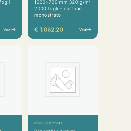
ogli
1020×720 mm 320 g/m²
2000 fogli – cartone
monostrato
€
1.062,20
Vedi
Vedi
FOGLI & ROTOLI