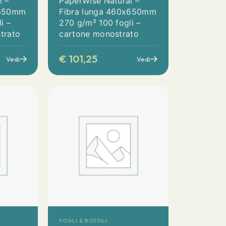
l –
PaperWise Natural –
x650mm
Fibra lunga 460x650mm
i –
270 g/m² 100 fogli –
trato
cartone monostrato
€
101,25
Vedi
Vedi
FOGLI & ROTOLI