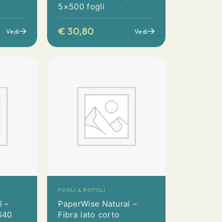
5×500 fogli
€
30,80
Vedi
Vedi
FOGLI & ROTOLI
l –
PaperWise Natural –
640
Fibra lato corto