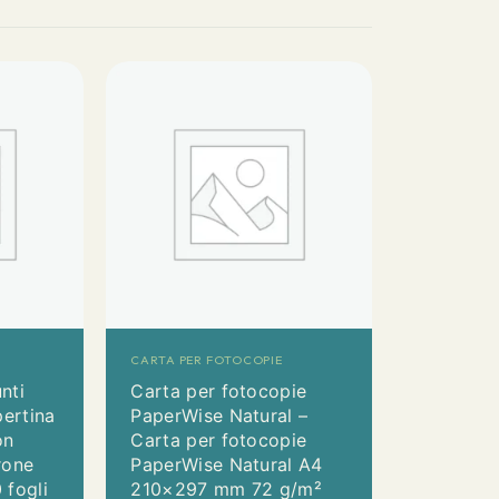
CARTA PER FOTOCOPIE
nti
Carta per fotocopie
ertina
PaperWise Natural –
on
Carta per fotocopie
rone
PaperWise Natural A4
 fogli
210×297 mm 72 g/m²