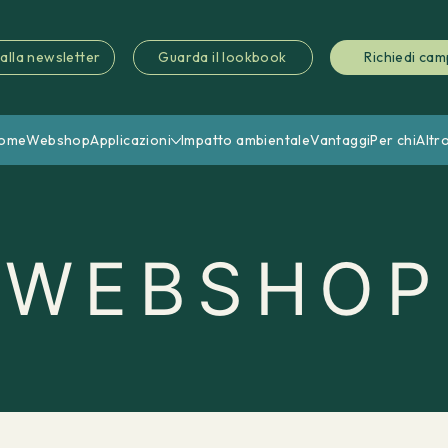
i alla newsletter
Guarda il lookbook
Richiedi cam
ome
Webshop
Applicazioni
Impatto ambientale
Vantaggi
Per chi
Altr
WEBSHOP