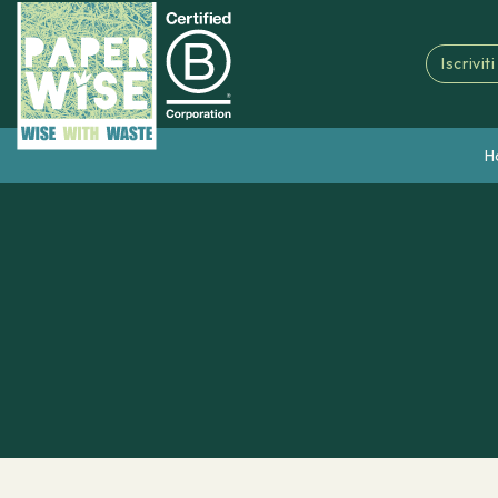
Iscrivit
H