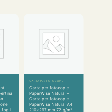
CARTA PER FOTOCOPIE
nti
Carta per fotocopie
ertina
PaperWise Natural –
on
Carta per fotocopie
rone
PaperWise Natural A4
 fogli
210×297 mm 72 g/m²