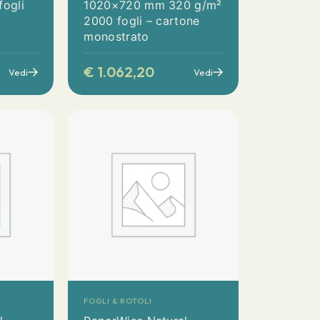
ogli
1020×720 mm 320 g/m²
2000 fogli – cartone
monostrato
€
1.062,20
Vedi
Vedi
FOGLI & ROTOLI