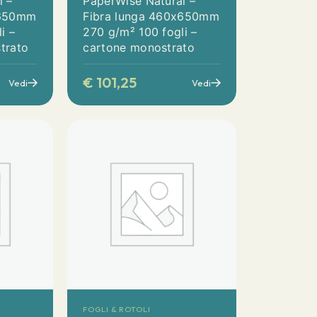
l –
PaperWise Natural –
x650mm
Fibra lunga 460x650mm
i –
270 g/m² 100 fogli –
trato
cartone monostrato
€
101,25
Vedi
Vedi
FOGLI & ROTOLI