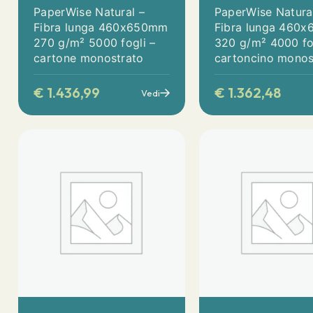
PaperWise Natural –
PaperWise Natura
Fibra lunga 460x650mm
Fibra lunga 460
270 g/m² 5000 fogli –
320 g/m² 4000 fo
cartone monostrato
cartoncino monos
€
1.436,99
€
1.362,48
Vedi