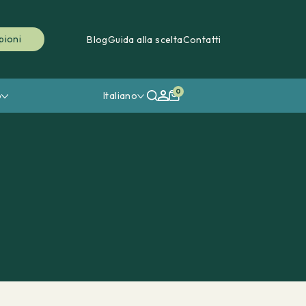
pioni
Blog
Guida alla scelta
Contatti
0
o
Italiano