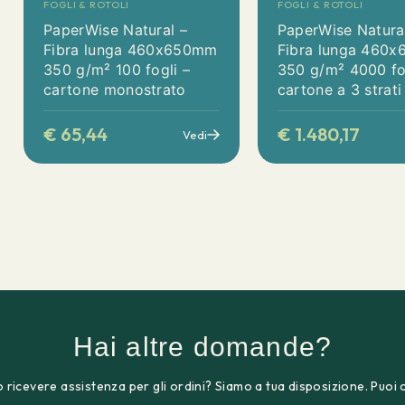
FOGLI & ROTOLI
FOGLI & ROTOLI
PaperWise Natural –
PaperWise Natura
Fibra lunga 460x650mm
Fibra lunga 460
350 g/m² 100 fogli –
350 g/m² 4000 fo
cartone monostrato
cartone a 3 strati
€
65,44
€
1.480,17
Vedi
Hai altre domande?
 ricevere assistenza per gli ordini? Siamo a tua disposizione. Puoi 