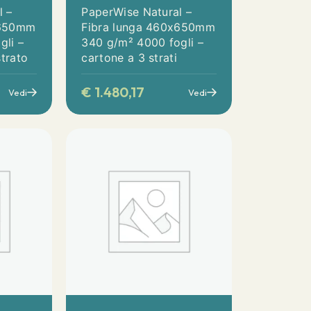
l –
PaperWise Natural –
x650mm
Fibra lunga 460x650mm
gli –
340 g/m² 4000 fogli –
trato
cartone a 3 strati
€
1.480,17
Vedi
Vedi