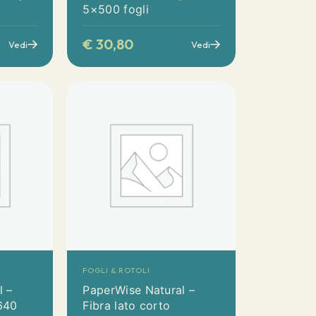
5×500 fogli
€
30,80
Vedi
Vedi
FOGLI & ROTOLI
l –
PaperWise Natural –
640
Fibra lato corto