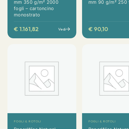
mm 350 g/m² 2000
mm 90 g/m² 250 f
fogli – cartoncino
monostrato
€
1.161,82
€
90,10
Vedi
FOGLI & ROTOLI
FOGLI & ROTOLI