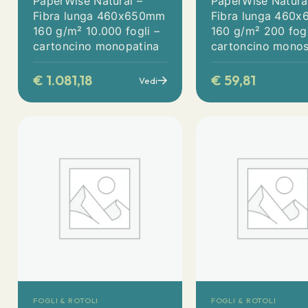
PaperWise Natural –
PaperWise Natura
Fibra lunga 460x650mm
Fibra lunga 460
160 g/m² 10.000 fogli –
160 g/m² 200 fogl
cartoncino monopatina
cartoncino monos
€
1.081,18
€
59,81
Vedi
FOGLI & ROTOLI
FOGLI & ROTOLI