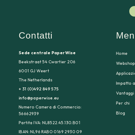
Contatti
Men
Sede centrale PaperWise
Home
Beekstraat 54 Cwartier 206
Websho
6001 GJ Weert
Applicazi
The Netherlands
Impatto 
+ 31 (0)492 849 575
Vantaggi
info@paperwise.eu
Per chi
Numero Camera di Commercio:
Blog
56662939
Partita IVA: NL8522.45.130.B01
IBAN: NL96 RABO 0169 2930 09