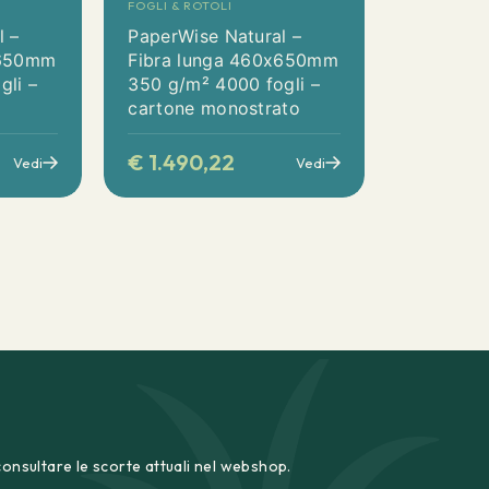
FOGLI & ROTOLI
l –
PaperWise Natural –
x650mm
Fibra lunga 460x650mm
gli –
350 g/m² 4000 fogli –
cartone monostrato
€
1.490,22
Vedi
Vedi
consultare le scorte attuali nel webshop.