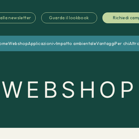
i alla newsletter
Guarda il lookbook
Richiedi cam
ome
Webshop
Applicazioni
Impatto ambientale
Vantaggi
Per chi
Altr
WEBSHOP