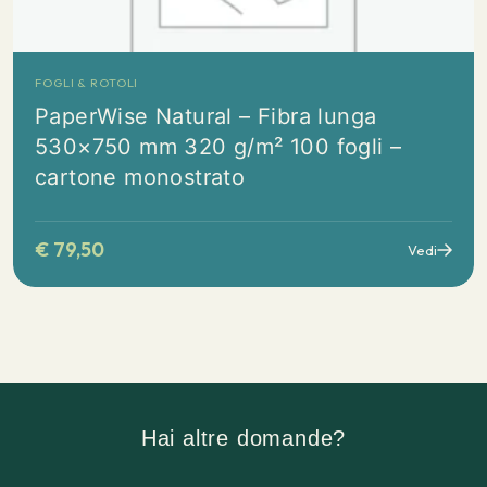
FOGLI & ROTOLI
PaperWise Natural – Fibra lunga
530×750 mm 320 g/m² 100 fogli –
cartone monostrato
€
79,50
Vedi
Hai altre domande?