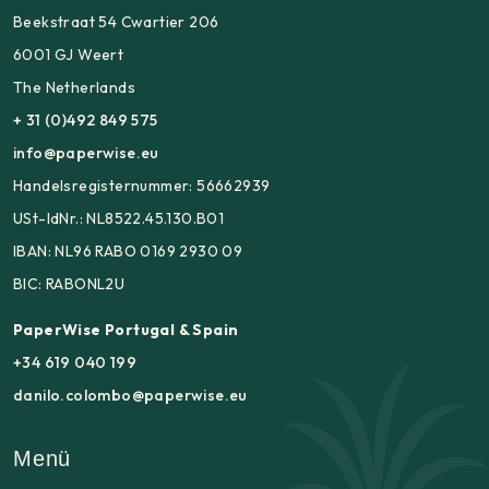
Beekstraat 54 Cwartier 206
6001 GJ Weert
The Netherlands
+ 31 (0)492 849 575
info@paperwise.eu
Handelsregisternummer: 56662939
USt-IdNr.: NL8522.45.130.B01
IBAN: NL96 RABO 0169 2930 09
BIC: RABONL2U
PaperWise Portugal & Spain
+34 619 040 199
danilo.colombo@paperwise.eu
Menü