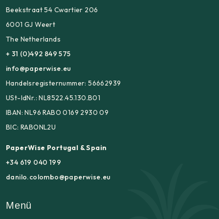
Beekstraat 54 Cwartier 206
6001 GJ Weert
The Netherlands
+ 31 (0)492 849 575
info@paperwise.eu
Handelsregisternummer: 56662939
USt-IdNr.: NL8522.45.130.B01
IBAN: NL96 RABO 0169 2930 09
BIC: RABONL2U
PaperWise Portugal & Spain
+34 619 040 199
danilo.colombo@paperwise.eu
Menü